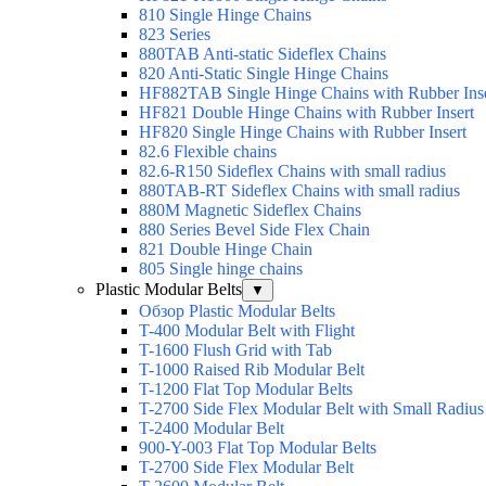
810 Single Hinge Chains
823 Series
880TAB Anti-static Sideflex Chains
820 Anti-Static Single Hinge Chains
HF882TAB Single Hinge Chains with Rubber Inse
HF821 Double Hinge Chains with Rubber Insert
HF820 Single Hinge Chains with Rubber Insert
82.6 Flexible chains
82.6-R150 Sideflex Chains with small radius
880TAB-RT Sideflex Chains with small radius
880M Magnetic Sideflex Chains
880 Series Bevel Side Flex Chain
821 Double Hinge Chain
805 Single hinge chains
Plastic Modular Belts
▼
Обзор Plastic Modular Belts
T-400 Modular Belt with Flight
T-1600 Flush Grid with Tab
T-1000 Raised Rib Modular Belt
T-1200 Flat Top Modular Belts
T-2700 Side Flex Modular Belt with Small Radius
T-2400 Modular Belt
900-Y-003 Flat Top Modular Belts
T-2700 Side Flex Modular Belt