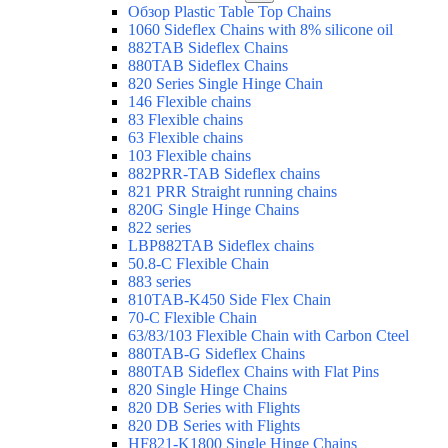
Обзор Plastic Table Top Chains
1060 Sideflex Chains with 8% silicone oil
882TAB Sideflex Chains
880TAB Sideflex Chains
820 Series Single Hinge Chain
146 Flexible chains
83 Flexible chains
63 Flexible chains
103 Flexible chains
882PRR-TAB Sideflex chains
821 PRR Straight running chains
820G Single Hinge Chains
822 series
LBP882TAB Sideflex chains
50.8-C Flexible Chain
883 series
810TAB-K450 Side Flex Chain
70-C Flexible Chain
63/83/103 Flexible Chain with Carbon Cteel
880TAB-G Sideflex Chains
880TAB Sideflex Chains with Flat Pins
820 Single Hinge Chains
820 DB Series with Flights
820 DB Series with Flights
HF821-K1800 Single Hinge Chains