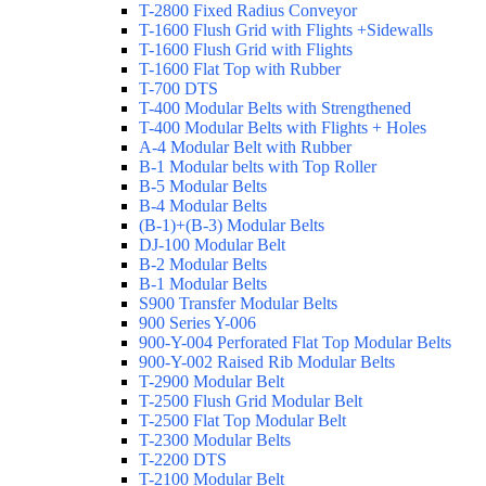
T-2800 Fixed Radius Conveyor
T-1600 Flush Grid with Flights +Sidewalls
T-1600 Flush Grid with Flights
T-1600 Flat Top with Rubber
T-700 DTS
T-400 Modular Belts with Strengthened
T-400 Modular Belts with Flights + Holes
A-4 Modular Belt with Rubber
B-1 Modular belts with Top Roller
B-5 Modular Belts
B-4 Modular Belts
(B-1)+(B-3) Modular Belts
DJ-100 Modular Belt
B-2 Modular Belts
B-1 Modular Belts
S900 Transfer Modular Belts
900 Series Y-006
900-Y-004 Perforated Flat Top Modular Belts
900-Y-002 Raised Rib Modular Belts
T-2900 Modular Belt
T-2500 Flush Grid Modular Belt
T-2500 Flat Top Modular Belt
T-2300 Modular Belts
T-2200 DTS
T-2100 Modular Belt