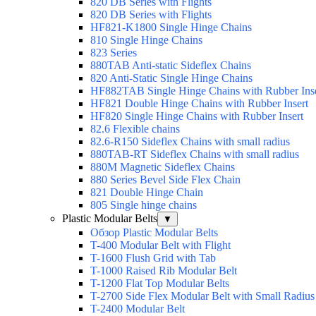
820 DB Series with Flights
820 DB Series with Flights
HF821-K1800 Single Hinge Chains
810 Single Hinge Chains
823 Series
880TAB Anti-static Sideflex Chains
820 Anti-Static Single Hinge Chains
HF882TAB Single Hinge Chains with Rubber Inse
HF821 Double Hinge Chains with Rubber Insert
HF820 Single Hinge Chains with Rubber Insert
82.6 Flexible chains
82.6-R150 Sideflex Chains with small radius
880TAB-RT Sideflex Chains with small radius
880M Magnetic Sideflex Chains
880 Series Bevel Side Flex Chain
821 Double Hinge Chain
805 Single hinge chains
Plastic Modular Belts
▼
Обзор Plastic Modular Belts
T-400 Modular Belt with Flight
T-1600 Flush Grid with Tab
T-1000 Raised Rib Modular Belt
T-1200 Flat Top Modular Belts
T-2700 Side Flex Modular Belt with Small Radius
T-2400 Modular Belt