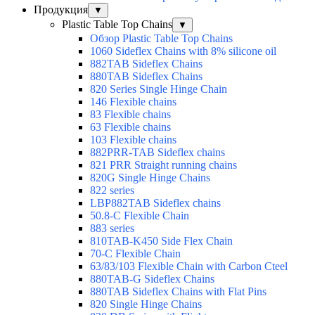
Продукция
▼
Plastic Table Top Chains
▼
Обзор Plastic Table Top Chains
1060 Sideflex Chains with 8% silicone oil
882TAB Sideflex Chains
880TAB Sideflex Chains
820 Series Single Hinge Chain
146 Flexible chains
83 Flexible chains
63 Flexible chains
103 Flexible chains
882PRR-TAB Sideflex chains
821 PRR Straight running chains
820G Single Hinge Chains
822 series
LBP882TAB Sideflex chains
50.8-C Flexible Chain
883 series
810TAB-K450 Side Flex Chain
70-C Flexible Chain
63/83/103 Flexible Chain with Carbon Cteel
880TAB-G Sideflex Chains
880TAB Sideflex Chains with Flat Pins
820 Single Hinge Chains