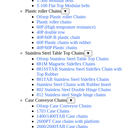
T-500 Modular belts
T-100 Flat Top Modular belts
Plastic roller Chains
▼
Обзор Plastic roller Chains
Plastic roller chains
60P (High temprature resistance)
40P double row
40P/60P-B plastic chain
60P Plastic chains with rubber
40P/60P Plastic chains
Stainless Steel Table Top Chains
▼
Обзор Stainless Steel Table Top Chains
881M Magnetic Sideflex Chains
881SSTAB Stainless Steel Sideflex Chain with
Top Rubber
881TAB Stainless Steel Sideflex Chains
Stainless Steel Chains with Rubber Insert
802 Stainless Steel Double Hinge Chains
812 Stainless steel Single hinge chains
Case Conveyor Chains
▼
Обзор Case Conveyor Chains
1703 Case Chains
1400/1400TAB Case chains
2600PT Case chains with platform
2600/2600TAB Case chains