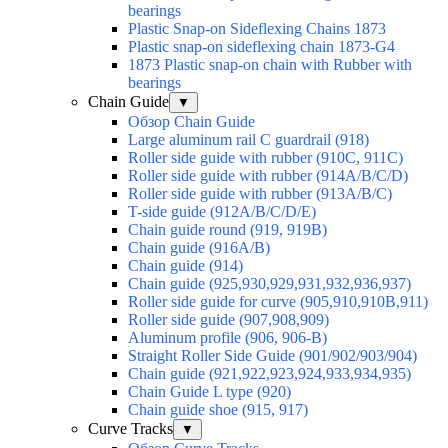
bearings
Plastic Snap-on Sideflexing Chains 1873
Plastic snap-on sideflexing chain 1873-G4
1873 Plastic snap-on chain with Rubber with
bearings
Chain Guide
▼
Обзор Chain Guide
Large aluminum rail C guardrail (918)
Roller side guide with rubber (910C, 911C)
Roller side guide with rubber (914A/B/C/D)
Roller side guide with rubber (913A/B/C)
T-side guide (912A/B/C/D/E)
Chain guide round (919, 919B)
Chain guide (916A/B)
Chain guide (914)
Chain guide (925,930,929,931,932,936,937)
Roller side guide for curve (905,910,910B,911)
Roller side guide (907,908,909)
Aluminum profile (906, 906-B)
Straight Roller Side Guide (901/902/903/904)
Chain guide (921,922,923,924,933,934,935)
Chain Guide L type (920)
Chain guide shoe (915, 917)
Curve Tracks
▼