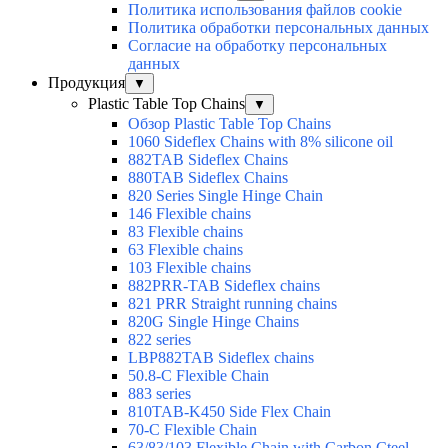
Политика использования файлов cookie
Политика обработки персональных данных
Согласие на обработку персональных
данных
Продукция
▼
Plastic Table Top Chains
▼
Обзор Plastic Table Top Chains
1060 Sideflex Chains with 8% silicone oil
882TAB Sideflex Chains
880TAB Sideflex Chains
820 Series Single Hinge Chain
146 Flexible chains
83 Flexible chains
63 Flexible chains
103 Flexible chains
882PRR-TAB Sideflex chains
821 PRR Straight running chains
820G Single Hinge Chains
822 series
LBP882TAB Sideflex chains
50.8-C Flexible Chain
883 series
810TAB-K450 Side Flex Chain
70-C Flexible Chain
63/83/103 Flexible Chain with Carbon Cteel