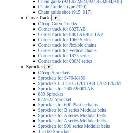
Chain guide (921,922,923,924,933,934,935)
Chain Guide L type (920)
Chain guide shoe (915, 917)
Curve Tracks
▼
Обзор Curve Tracks
Corner track for 882TAB
Corner track for 880TAB/881TAB
Corner track for 1060 Series
Corner track for flexible chains
Corner track for Vertical chains
Corner track for 1873 series
Corner track for 880M series
Sprockets
▼
Обзор Sprockets
Sprockets for S-76-K450
Sprockets L-1 1701/1701TAB 1702/1702M
Sprockets for 2600/2600TAB
883 Sprocket
822/823 Sprocket
Sprockets for 60P Plastic chains
Sprockets for B series Modular belts
Sprockets for A series Modular belts
Sprockets for A series Modular belts
Sprockets for 900 series Modular belts
T-3100 Sprocket