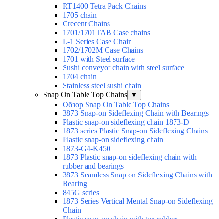
RT1400 Tetra Pack Chains
1705 chain
Crecent Chains
1701/1701TAB Case chains
L-1 Series Case Chain
1702/1702M Case Chains
1701 with Steel surface
Sushi conveyor chain with steel surface
1704 chain
Stainless steel sushi chain
Snap On Table Top Chains
▼
Обзор Snap On Table Top Chains
3873 Snap-on Sideflexing Chain with Bearings
Plastic snap-on sideflexing chain 1873-D
1873 series Plastic Snap-on Sideflexing Chains
Plastic snap-on sideflexing chain
1873-G4-K450
1873 Plastic snap-on sideflexing chain with
rubber and bearings
3873 Seamless Snap on Sideflexing Chains with
Bearing
845G series
1873 Series Vertical Mental Snap-on Sideflexing
Chain
Plastic snap-on chain with top rubber