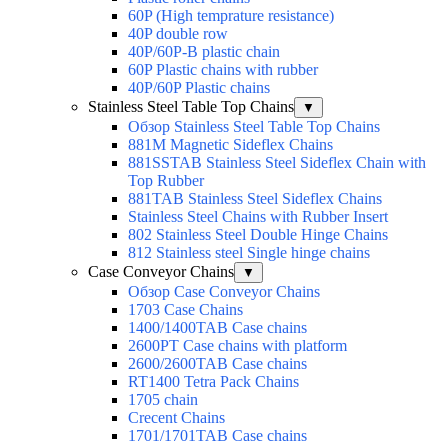
60P (High temprature resistance)
40P double row
40P/60P-B plastic chain
60P Plastic chains with rubber
40P/60P Plastic chains
Stainless Steel Table Top Chains
▼
Обзор Stainless Steel Table Top Chains
881M Magnetic Sideflex Chains
881SSTAB Stainless Steel Sideflex Chain with
Top Rubber
881TAB Stainless Steel Sideflex Chains
Stainless Steel Chains with Rubber Insert
802 Stainless Steel Double Hinge Chains
812 Stainless steel Single hinge chains
Case Conveyor Chains
▼
Обзор Case Conveyor Chains
1703 Case Chains
1400/1400TAB Case chains
2600PT Case chains with platform
2600/2600TAB Case chains
RT1400 Tetra Pack Chains
1705 chain
Crecent Chains
1701/1701TAB Case chains