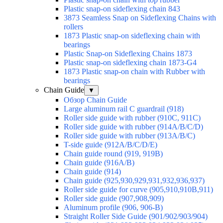
Plastic snap-on sideflexing chain 843
3873 Seamless Snap on Sideflexing Chains with
rollers
1873 Plastic snap-on sideflexing chain with
bearings
Plastic Snap-on Sideflexing Chains 1873
Plastic snap-on sideflexing chain 1873-G4
1873 Plastic snap-on chain with Rubber with
bearings
Chain Guide
▼
Обзор Chain Guide
Large aluminum rail C guardrail (918)
Roller side guide with rubber (910C, 911C)
Roller side guide with rubber (914A/B/C/D)
Roller side guide with rubber (913A/B/C)
T-side guide (912A/B/C/D/E)
Chain guide round (919, 919B)
Chain guide (916A/B)
Chain guide (914)
Chain guide (925,930,929,931,932,936,937)
Roller side guide for curve (905,910,910B,911)
Roller side guide (907,908,909)
Aluminum profile (906, 906-B)
Straight Roller Side Guide (901/902/903/904)