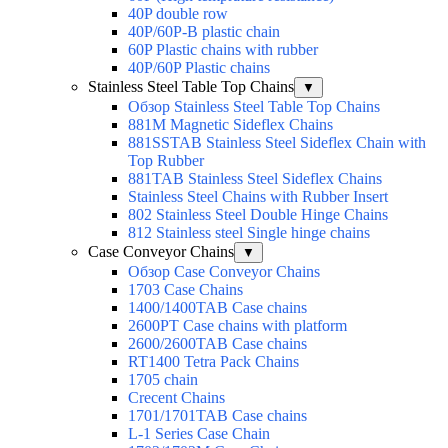
40P double row
40P/60P-B plastic chain
60P Plastic chains with rubber
40P/60P Plastic chains
Stainless Steel Table Top Chains
▼
Обзор Stainless Steel Table Top Chains
881M Magnetic Sideflex Chains
881SSTAB Stainless Steel Sideflex Chain with
Top Rubber
881TAB Stainless Steel Sideflex Chains
Stainless Steel Chains with Rubber Insert
802 Stainless Steel Double Hinge Chains
812 Stainless steel Single hinge chains
Case Conveyor Chains
▼
Обзор Case Conveyor Chains
1703 Case Chains
1400/1400TAB Case chains
2600PT Case chains with platform
2600/2600TAB Case chains
RT1400 Tetra Pack Chains
1705 chain
Crecent Chains
1701/1701TAB Case chains
L-1 Series Case Chain