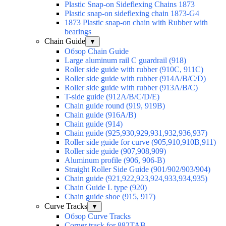
Plastic Snap-on Sideflexing Chains 1873
Plastic snap-on sideflexing chain 1873-G4
1873 Plastic snap-on chain with Rubber with
bearings
Chain Guide
▼
Обзор Chain Guide
Large aluminum rail C guardrail (918)
Roller side guide with rubber (910C, 911C)
Roller side guide with rubber (914A/B/C/D)
Roller side guide with rubber (913A/B/C)
T-side guide (912A/B/C/D/E)
Chain guide round (919, 919B)
Chain guide (916A/B)
Chain guide (914)
Chain guide (925,930,929,931,932,936,937)
Roller side guide for curve (905,910,910B,911)
Roller side guide (907,908,909)
Aluminum profile (906, 906-B)
Straight Roller Side Guide (901/902/903/904)
Chain guide (921,922,923,924,933,934,935)
Chain Guide L type (920)
Chain guide shoe (915, 917)
Curve Tracks
▼
Обзор Curve Tracks
Corner track for 882TAB