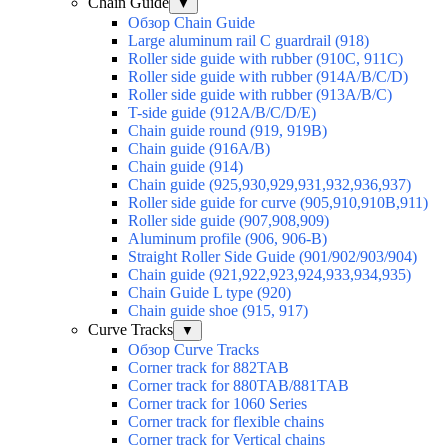
Chain Guide
▼
Обзор Chain Guide
Large aluminum rail C guardrail (918)
Roller side guide with rubber (910C, 911C)
Roller side guide with rubber (914A/B/C/D)
Roller side guide with rubber (913A/B/C)
T-side guide (912A/B/C/D/E)
Chain guide round (919, 919B)
Chain guide (916A/B)
Chain guide (914)
Chain guide (925,930,929,931,932,936,937)
Roller side guide for curve (905,910,910B,911)
Roller side guide (907,908,909)
Aluminum profile (906, 906-B)
Straight Roller Side Guide (901/902/903/904)
Chain guide (921,922,923,924,933,934,935)
Chain Guide L type (920)
Chain guide shoe (915, 917)
Curve Tracks
▼
Обзор Curve Tracks
Corner track for 882TAB
Corner track for 880TAB/881TAB
Corner track for 1060 Series
Corner track for flexible chains
Corner track for Vertical chains