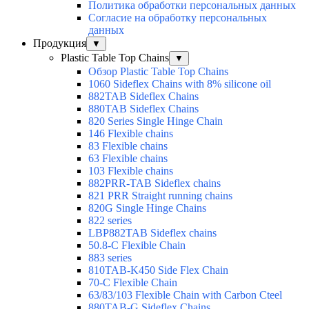
Политика обработки персональных данных
Согласие на обработку персональных
данных
Продукция
▼
Plastic Table Top Chains
▼
Обзор Plastic Table Top Chains
1060 Sideflex Chains with 8% silicone oil
882TAB Sideflex Chains
880TAB Sideflex Chains
820 Series Single Hinge Chain
146 Flexible chains
83 Flexible chains
63 Flexible chains
103 Flexible chains
882PRR-TAB Sideflex chains
821 PRR Straight running chains
820G Single Hinge Chains
822 series
LBP882TAB Sideflex chains
50.8-C Flexible Chain
883 series
810TAB-K450 Side Flex Chain
70-C Flexible Chain
63/83/103 Flexible Chain with Carbon Cteel
880TAB-G Sideflex Chains