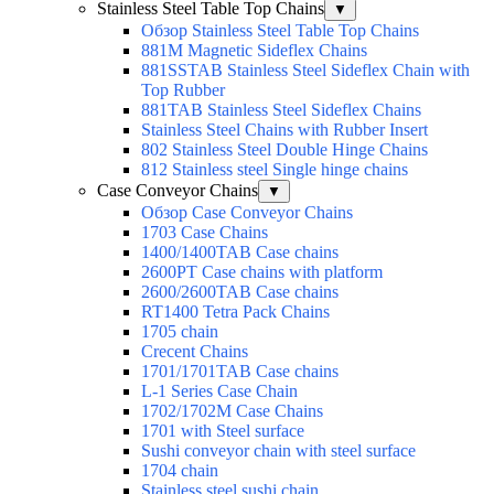
Stainless Steel Table Top Chains
▼
Обзор Stainless Steel Table Top Chains
881M Magnetic Sideflex Chains
881SSTAB Stainless Steel Sideflex Chain with
Top Rubber
881TAB Stainless Steel Sideflex Chains
Stainless Steel Chains with Rubber Insert
802 Stainless Steel Double Hinge Chains
812 Stainless steel Single hinge chains
Case Conveyor Chains
▼
Обзор Case Conveyor Chains
1703 Case Chains
1400/1400TAB Case chains
2600PT Case chains with platform
2600/2600TAB Case chains
RT1400 Tetra Pack Chains
1705 chain
Crecent Chains
1701/1701TAB Case chains
L-1 Series Case Chain
1702/1702M Case Chains
1701 with Steel surface
Sushi conveyor chain with steel surface
1704 chain
Stainless steel sushi chain