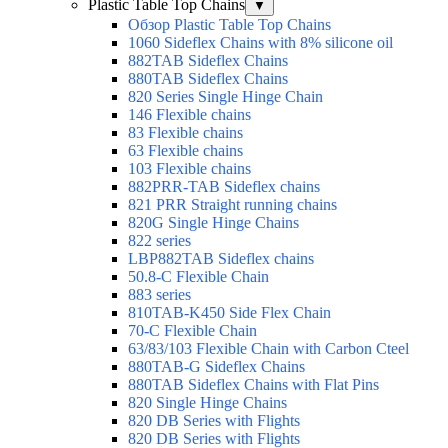
Plastic Table Top Chains
▼
Обзор Plastic Table Top Chains
1060 Sideflex Chains with 8% silicone oil
882TAB Sideflex Chains
880TAB Sideflex Chains
820 Series Single Hinge Chain
146 Flexible chains
83 Flexible chains
63 Flexible chains
103 Flexible chains
882PRR-TAB Sideflex chains
821 PRR Straight running chains
820G Single Hinge Chains
822 series
LBP882TAB Sideflex chains
50.8-C Flexible Chain
883 series
810TAB-K450 Side Flex Chain
70-C Flexible Chain
63/83/103 Flexible Chain with Carbon Cteel
880TAB-G Sideflex Chains
880TAB Sideflex Chains with Flat Pins
820 Single Hinge Chains
820 DB Series with Flights
820 DB Series with Flights