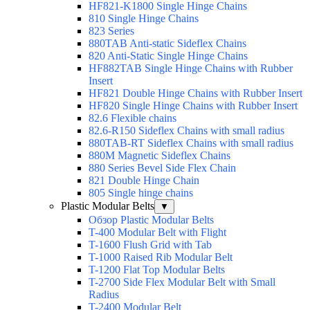
HF821-K1800 Single Hinge Chains
810 Single Hinge Chains
823 Series
880TAB Anti-static Sideflex Chains
820 Anti-Static Single Hinge Chains
HF882TAB Single Hinge Chains with Rubber
Insert
HF821 Double Hinge Chains with Rubber Insert
HF820 Single Hinge Chains with Rubber Insert
82.6 Flexible chains
82.6-R150 Sideflex Chains with small radius
880TAB-RT Sideflex Chains with small radius
880M Magnetic Sideflex Chains
880 Series Bevel Side Flex Chain
821 Double Hinge Chain
805 Single hinge chains
Plastic Modular Belts
▼
Обзор Plastic Modular Belts
T-400 Modular Belt with Flight
T-1600 Flush Grid with Tab
T-1000 Raised Rib Modular Belt
T-1200 Flat Top Modular Belts
T-2700 Side Flex Modular Belt with Small
Radius
T-2400 Modular Belt