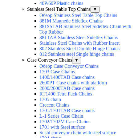
40P/60P Plastic chains
Stainless Steel Table Top Chains
▼
Обзор Stainless Steel Table Top Chains
881M Magnetic Sideflex Chains
881SSTAB Stainless Steel Sideflex Chain with
Top Rubber
881TAB Stainless Steel Sideflex Chains
Stainless Steel Chains with Rubber Insert
802 Stainless Steel Double Hinge Chains
812 Stainless steel Single hinge chains
Case Conveyor Chains
▼
Обзор Case Conveyor Chains
1703 Case Chains
1400/1400TAB Case chains
2600PT Case chains with platform
2600/2600TAB Case chains
RT1400 Tetra Pack Chains
1705 chain
Crecent Chains
1701/1701TAB Case chains
L-1 Series Case Chain
1702/1702M Case Chains
1701 with Steel surface
Sushi conveyor chain with steel surface