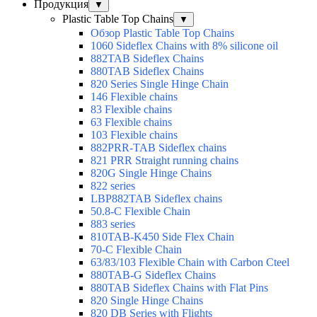
Продукция
▼
Plastic Table Top Chains
▼
Обзор Plastic Table Top Chains
1060 Sideflex Chains with 8% silicone oil
882TAB Sideflex Chains
880TAB Sideflex Chains
820 Series Single Hinge Chain
146 Flexible chains
83 Flexible chains
63 Flexible chains
103 Flexible chains
882PRR-TAB Sideflex chains
821 PRR Straight running chains
820G Single Hinge Chains
822 series
LBP882TAB Sideflex chains
50.8-C Flexible Chain
883 series
810TAB-K450 Side Flex Chain
70-C Flexible Chain
63/83/103 Flexible Chain with Carbon Cteel
880TAB-G Sideflex Chains
880TAB Sideflex Chains with Flat Pins
820 Single Hinge Chains
820 DB Series with Flights