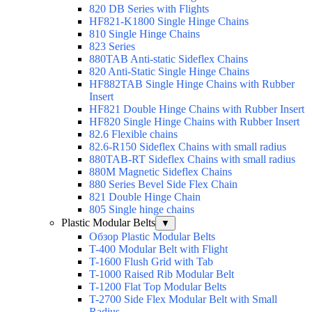
820 DB Series with Flights
HF821-K1800 Single Hinge Chains
810 Single Hinge Chains
823 Series
880TAB Anti-static Sideflex Chains
820 Anti-Static Single Hinge Chains
HF882TAB Single Hinge Chains with Rubber
Insert
HF821 Double Hinge Chains with Rubber Insert
HF820 Single Hinge Chains with Rubber Insert
82.6 Flexible chains
82.6-R150 Sideflex Chains with small radius
880TAB-RT Sideflex Chains with small radius
880M Magnetic Sideflex Chains
880 Series Bevel Side Flex Chain
821 Double Hinge Chain
805 Single hinge chains
Plastic Modular Belts
▼
Обзор Plastic Modular Belts
T-400 Modular Belt with Flight
T-1600 Flush Grid with Tab
T-1000 Raised Rib Modular Belt
T-1200 Flat Top Modular Belts
T-2700 Side Flex Modular Belt with Small
Radius