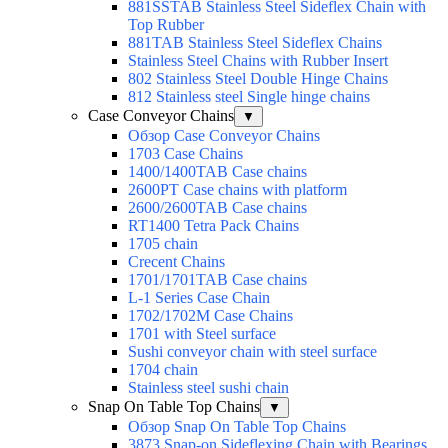
881SSTAB Stainless Steel Sideflex Chain with
Top Rubber
881TAB Stainless Steel Sideflex Chains
Stainless Steel Chains with Rubber Insert
802 Stainless Steel Double Hinge Chains
812 Stainless steel Single hinge chains
Case Conveyor Chains
▼
Обзор Case Conveyor Chains
1703 Case Chains
1400/1400TAB Case chains
2600PT Case chains with platform
2600/2600TAB Case chains
RT1400 Tetra Pack Chains
1705 chain
Crecent Chains
1701/1701TAB Case chains
L-1 Series Case Chain
1702/1702M Case Chains
1701 with Steel surface
Sushi conveyor chain with steel surface
1704 chain
Stainless steel sushi chain
Snap On Table Top Chains
▼
Обзор Snap On Table Top Chains
3873 Snap-on Sideflexing Chain with Bearings