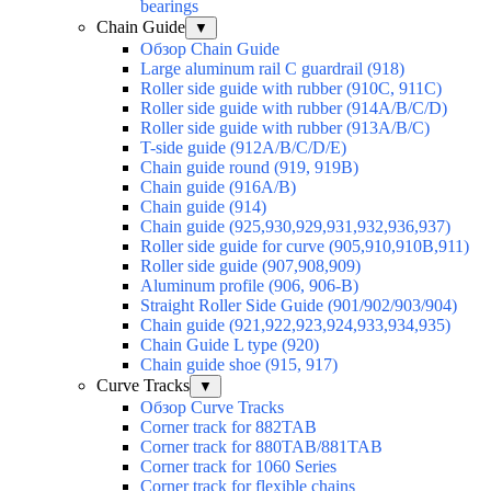
bearings
Chain Guide
▼
Обзор Chain Guide
Large aluminum rail C guardrail (918)
Roller side guide with rubber (910C, 911C)
Roller side guide with rubber (914A/B/C/D)
Roller side guide with rubber (913A/B/C)
T-side guide (912A/B/C/D/E)
Chain guide round (919, 919B)
Chain guide (916A/B)
Chain guide (914)
Chain guide (925,930,929,931,932,936,937)
Roller side guide for curve (905,910,910B,911)
Roller side guide (907,908,909)
Aluminum profile (906, 906-B)
Straight Roller Side Guide (901/902/903/904)
Chain guide (921,922,923,924,933,934,935)
Chain Guide L type (920)
Chain guide shoe (915, 917)
Curve Tracks
▼
Обзор Curve Tracks
Corner track for 882TAB
Corner track for 880TAB/881TAB
Corner track for 1060 Series
Corner track for flexible chains