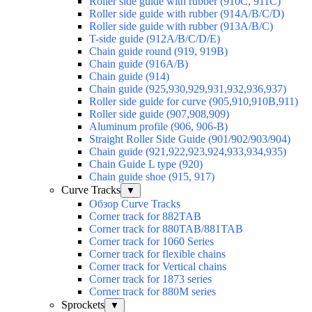
Roller side guide with rubber (910C, 911C)
Roller side guide with rubber (914A/B/C/D)
Roller side guide with rubber (913A/B/C)
T-side guide (912A/B/C/D/E)
Chain guide round (919, 919B)
Chain guide (916A/B)
Chain guide (914)
Chain guide (925,930,929,931,932,936,937)
Roller side guide for curve (905,910,910B,911)
Roller side guide (907,908,909)
Aluminum profile (906, 906-B)
Straight Roller Side Guide (901/902/903/904)
Chain guide (921,922,923,924,933,934,935)
Chain Guide L type (920)
Chain guide shoe (915, 917)
Curve Tracks
▼
Обзор Curve Tracks
Corner track for 882TAB
Corner track for 880TAB/881TAB
Corner track for 1060 Series
Corner track for flexible chains
Corner track for Vertical chains
Corner track for 1873 series
Corner track for 880M series
Sprockets
▼