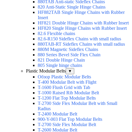
880TAB Anti-static Sideflex Chains
820 Anti-Static Single Hinge Chains
HF882TAB Single Hinge Chains with Rubber
Insert
HF821 Double Hinge Chains with Rubber Insert
HF820 Single Hinge Chains with Rubber Insert
82.6 Flexible chains
82.6-R150 Sideflex Chains with small radius
880TAB-RT Sideflex Chains with small radius
880M Magnetic Sideflex Chains
880 Series Bevel Side Flex Chain
821 Double Hinge Chain
805 Single hinge chains
Plastic Modular Belts
▼
Обзор Plastic Modular Belts
T-400 Modular Belt with Flight
T-1600 Flush Grid with Tab
T-1000 Raised Rib Modular Belt
T-1200 Flat Top Modular Belts
T-2700 Side Flex Modular Belt with Small
Radius
T-2400 Modular Belt
900-Y-003 Flat Top Modular Belts
T-2700 Side Flex Modular Belt
T-2600 Modular Belt