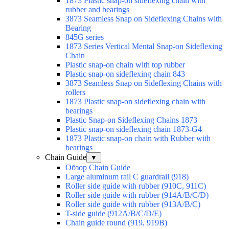
1873 Plastic snap-on sideflexing chain with
rubber and bearings
3873 Seamless Snap on Sideflexing Chains with
Bearing
845G series
1873 Series Vertical Mental Snap-on Sideflexing
Chain
Plastic snap-on chain with top rubber
Plastic snap-on sideflexing chain 843
3873 Seamless Snap on Sideflexing Chains with
rollers
1873 Plastic snap-on sideflexing chain with
bearings
Plastic Snap-on Sideflexing Chains 1873
Plastic snap-on sideflexing chain 1873-G4
1873 Plastic snap-on chain with Rubber with
bearings
Chain Guide
▼
Обзор Chain Guide
Large aluminum rail C guardrail (918)
Roller side guide with rubber (910C, 911C)
Roller side guide with rubber (914A/B/C/D)
Roller side guide with rubber (913A/B/C)
T-side guide (912A/B/C/D/E)
Chain guide round (919, 919B)