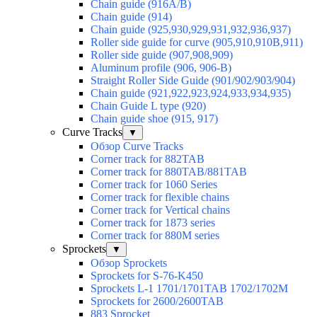
Chain guide (916A/B)
Chain guide (914)
Chain guide (925,930,929,931,932,936,937)
Roller side guide for curve (905,910,910B,911)
Roller side guide (907,908,909)
Aluminum profile (906, 906-B)
Straight Roller Side Guide (901/902/903/904)
Chain guide (921,922,923,924,933,934,935)
Chain Guide L type (920)
Chain guide shoe (915, 917)
Curve Tracks
▼
Обзор Curve Tracks
Corner track for 882TAB
Corner track for 880TAB/881TAB
Corner track for 1060 Series
Corner track for flexible chains
Corner track for Vertical chains
Corner track for 1873 series
Corner track for 880M series
Sprockets
▼
Обзор Sprockets
Sprockets for S-76-K450
Sprockets L-1 1701/1701TAB 1702/1702M
Sprockets for 2600/2600TAB
883 Sprocket