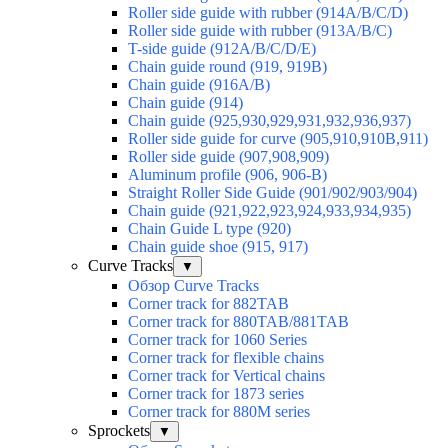
Roller side guide with rubber (914A/B/C/D)
Roller side guide with rubber (913A/B/C)
T-side guide (912A/B/C/D/E)
Chain guide round (919, 919B)
Chain guide (916A/B)
Chain guide (914)
Chain guide (925,930,929,931,932,936,937)
Roller side guide for curve (905,910,910B,911)
Roller side guide (907,908,909)
Aluminum profile (906, 906-B)
Straight Roller Side Guide (901/902/903/904)
Chain guide (921,922,923,924,933,934,935)
Chain Guide L type (920)
Chain guide shoe (915, 917)
Curve Tracks
▼
Обзор Curve Tracks
Corner track for 882TAB
Corner track for 880TAB/881TAB
Corner track for 1060 Series
Corner track for flexible chains
Corner track for Vertical chains
Corner track for 1873 series
Corner track for 880M series
Sprockets
▼