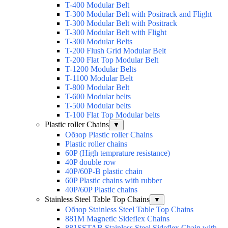
T-400 Modular Belt
T-300 Modular Belt with Positrack and Flight
T-300 Modular Belt with Positrack
T-300 Modular Belt with Flight
T-300 Modular Belts
T-200 Flush Grid Modular Belt
T-200 Flat Top Modular Belt
T-1200 Modular Belts
T-1100 Modular Belt
T-800 Modular Belt
T-600 Modular belts
T-500 Modular belts
T-100 Flat Top Modular belts
Plastic roller Chains
▼
Обзор Plastic roller Chains
Plastic roller chains
60P (High temprature resistance)
40P double row
40P/60P-B plastic chain
60P Plastic chains with rubber
40P/60P Plastic chains
Stainless Steel Table Top Chains
▼
Обзор Stainless Steel Table Top Chains
881M Magnetic Sideflex Chains
881SSTAB Stainless Steel Sideflex Chain with